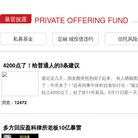
PRIVATE OFFERING FUND
暴雷披露
私募基金
定融 城投债违约
信托风险
4200点了！给普通人的3条建议
最近这几天，朋友圈突然热闹了起来。 有人晒截图
了，牛市来了！"还有同事午休时拉着你讨论："最
站上4200点了，创了快11年新高。5月11日那一
还创了历史新高。 说实话，看到这个数字，心里不痒
浏览：
12472
多方回应盈科律所老板10亿暴雷