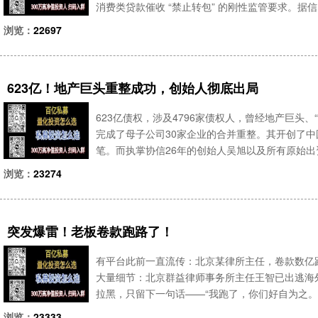
消费类贷款催收 “禁止转包” 的刚性监管要求。据
金分别为 40000 元和 25000 元）
浏览：
22697
623亿！地产巨头重整成功，创始人彻底出局
623亿债权，涉及4796家债权人，曾经地产巨头
完成了母子公司30家企业的合并重整。其开创了
笔。而执掌协信26年的创始人吴旭以及所有原始
别协信远创。即便是企业开创者，在资不抵债的情况
浏览：
23274
月，重庆
突发爆雷！老板卷款跑路了！
有平台此前一直流传：北京某律所主任，卷款数亿
大量细节：北京群益律师事务所主任王智已出逃海
拉黑，只留下一句话——“我跑了，你们好自为之
个人律所，律所主任王益手下有13名律师。据了
浏览：
23333