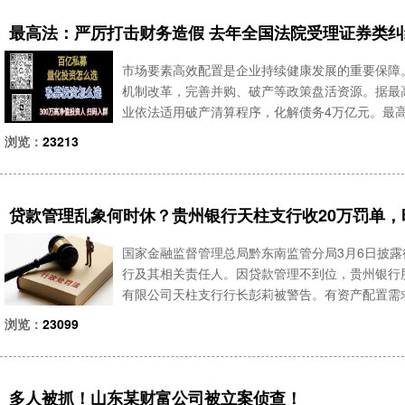
最高法：严厉打击财务造假 去年全国法院受理证券类纠纷
市场要素高效配置是企业持续健康发展的重要保障
机制改革，完善并购、破产等政策盘活资源。据最高
业依法适用破产清算程序，化解债务4万亿元。最
要以高效率要素配置为基础，破产审判工作统筹把握
浏览：
23213
旧动能转
贷款管理乱象何时休？贵州银行天柱支行收20万罚单
国家金融监督管理总局黔东南监管分局3月6日披
行及其相关责任人。因贷款管理不到位，贵州银行
有限公司天柱支行行长彭莉被警告。有资产配置需求，
款，时任贵州银行股份有限公司天柱支行客户经理
浏览：
23099
属贵州省省管
多人被抓！山东某财富公司被立案侦查！