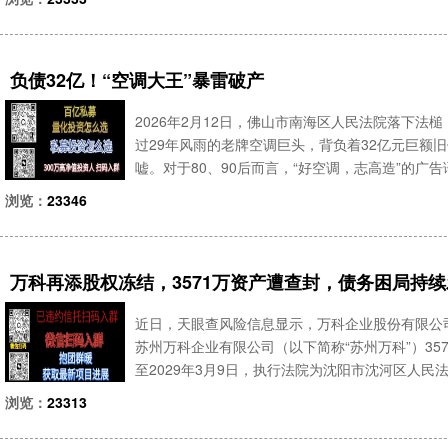
行受害人登记，律所
负债32亿！“空调大王”暴雷破产
2026年2月12日，佛山市南海区人民法院落下
过29年风雨的老牌空调巨头，背负着32亿元巨额
嘘。对于80、90后而言，“好空调，志高造”的
的志高，是华南制造业的骄傲，是敢与格力、美的
浏览：
23346
下场，兴衰
万科再添股权冻结，3571万资产遭查封，债务困局持
近日，天眼查风险信息显示，万科企业股份有限公
苏州万科企业有限公司（以下简称“苏州万科”）357
至2029年3月9日，执行法院为沈阳市沈河区人
叠加此前密集出现的股权冻结事件，这家曾经的房
浏览：
23313
悉