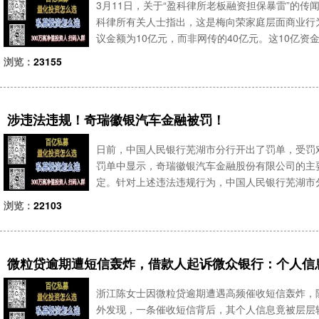
3月11日，关于“盈科律所老板融资担保暴雷”的
科律所有关人士指出，这是梅向荣家庭层面商业行
议金额为10亿元，而非网传的40亿元。这10亿
信任。网传截图显示“盈科暴雷了”“老梅拿着律师费
浏览：
23155
涉违法违规！奇瑞徽银汽车金融被罚！
日前，中国人民银行芜湖市分行开出了罚单，受罚
罚单中显示，奇瑞徽银汽车金融股份有限公司的主
定。针对上述违法违规行为，中国人民银行芜湖市分
任，被罚款14.2万元。有资产配置需求，可加微信y
浏览：
22103
限公司第一次
微粒贷逾期遭短信轰炸，借款人起诉微众银行：个人信
浙江陈女士因微粒贷逾期遭遇高频催收短信轰炸，
外发现，一条催收短信背后，其个人信息竟被层层转